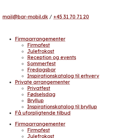
mail@bar-mobil.dk
/
+45 31 70 71 20
Firmaarrangementer
Firmafest
Julefrokost
Reception og events
Sommerfest
Fredagsbar
Inspirationskatalog til erhverv
Private arrangementer
Privatfest
Fødselsdag
Bryllup
Inspirationskatalog til bryllup
Få uforpligtende tilbud
Firmaarrangementer
Firmafest
Julefrokost