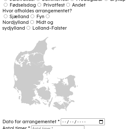
Fødselsdag
Privatfest
Andet
Hvor afholdes arrangementet?
Sjælland
Fyn
Nordjylland
Midt og
sydjylland
Lolland-Falster
Dato for arrangementet *
Antal timer *