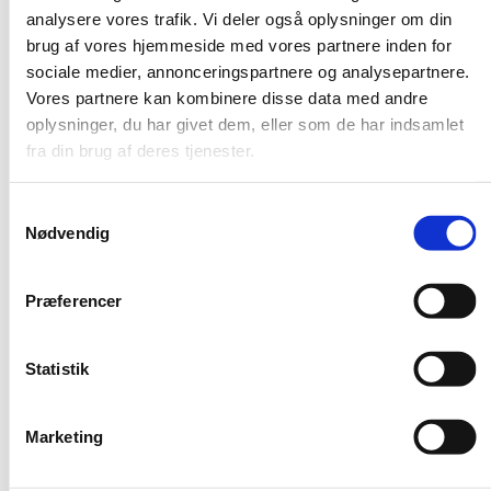
Trin 2/3
analysere vores trafik. Vi deler også oplysninger om din
brug af vores hjemmeside med vores partnere inden for
Ååårh bryllup😍 En stor dag
sociale medier, annonceringspartnere og analysepartnere.
Vores partnere kan kombinere disse data med andre
..der kræver meget planlægning! Vi sørger for, at der er
oplysninger, du har givet dem, eller som de har indsamlet
styr på udskænkningen, så I ikke skal ligge søvnløse
fra din brug af deres tjenester.
over serveringen af drinks, cocktails, øl og alkoholfri
drikke til jeres fest.
Samtykkevalg
Nødvendig
Præferencer
Hvilke tilvalg ønsker du til arrangementet?
Statistik
Glas
Fri fadøl
Fri shots
Marketing
Trin 3/3