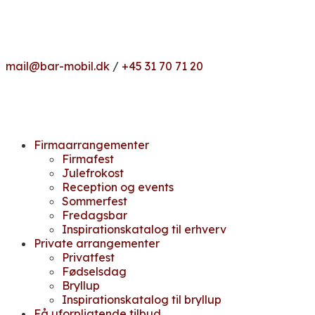
mail@bar-mobil.dk
/
+45 31 70 71 20
Firmaarrangementer
Firmafest
Julefrokost
Reception og events
Sommerfest
Fredagsbar
Inspirationskatalog til erhverv
Private arrangementer
Privatfest
Fødselsdag
Bryllup
Inspirationskatalog til bryllup
Få uforpligtende tilbud