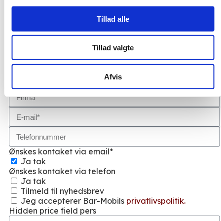
Lad os sende dig et uforpligtende
tilbud!
Tillad alle
Indtast dine kontaktinformationer, så sender vi
Tillad valgte
prisoverslaget til din e-mail. Vi tilpasser altid gerne
vores tilbud til dine ønsker.
Afvis
Ønskes kontaket via email*
Ja tak
Ønskes kontaket via telefon
Ja tak
Tilmeld til nyhedsbrev
Jeg accepterer Bar-Mobils
privatlivspolitik.
Hidden price field pers