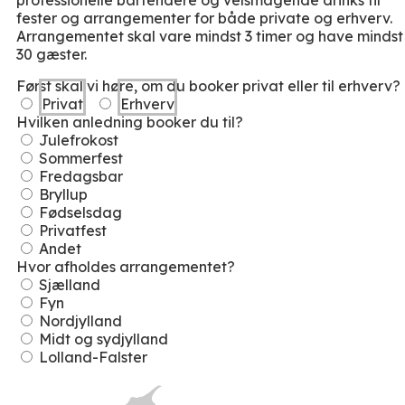
professionelle bartendere og velsmagende drinks til
fester og arrangementer for både private og erhverv.
Arrangementet skal vare mindst 3 timer og have mindst
30 gæster.
Først skal vi høre, om du booker privat eller til erhverv?
Privat
Erhverv
Hvilken anledning booker du til?
Julefrokost
Sommerfest
Fredagsbar
Bryllup
Fødselsdag
Privatfest
Andet
Hvor afholdes arrangementet?
Sjælland
Fyn
Nordjylland
Midt og sydjylland
Lolland-Falster