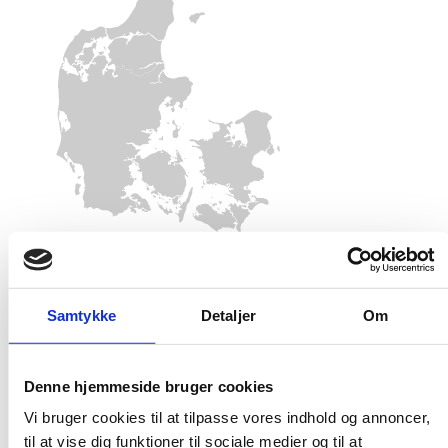
Dato for arrangementet *
Samtykke
Detaljer
Om
Antal timer *
Denne hjemmeside bruger cookies
Antal personer *
Vi bruger cookies til at tilpasse vores indhold og annoncer,
til at vise dig funktioner til sociale medier og til at